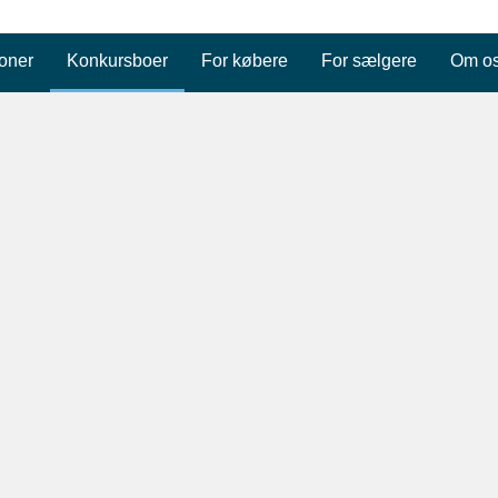
oner
Konkursboer
For købere
For sælgere
Om o