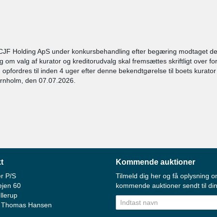
CJF Holding ApS under konkursbehandling efter begæring modtaget den
m valg af kurator og kreditorudvalg skal fremsættes skriftligt over for
 opfordres til inden 4 uger efter denne bekendtgørelse til boets kurato
ornholm, den 07.07.2026.
t
Kommende auktioner
r P/S
Tilmeld dig her og få oplysning o
ejen 60
kommende auktioner sendt til din
llerup
 Thomas Hansen