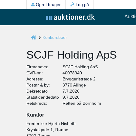
Opret bruger
Log på
Aukti
Konkursboer
SCJF Holding ApS
Firmanavn:
SCJF Holding ApS
CVR-nr.:
40078940
Adresse:
Bryggeristræde 2
Postnr & by:
3770 Allinge
Dekretdato
7.7.2026
Statstidendedato
9.7.2026
Retskreds:
Retten på Bornholm
Kurator
Frederikke Hjorth Nisbeth
Krystalgade 1, Rønne
3700 Rønne