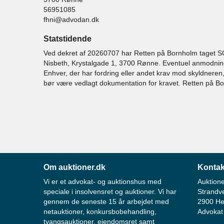
56951085
fhni@advodan.dk
Statstidende
Ved dekret af 20260707 har Retten på Bornholm taget S
Nisbeth, Krystalgade 1, 3700 Rønne. Eventuel anmodning o
Enhver, der har fordring eller andet krav mod skyldneren,
bør være vedlagt dokumentation for kravet. Retten på B
Om auktioner.dk
Kontak
Vi er et advokat- og auktionshus med
Auktione
speciale i insolvensret og auktioner. Vi har
Strandv
gennem de seneste 15 år arbejdet med
2900 He
netauktioner, konkursbobehandling,
Advokat
tvangsauktioner, ejendomsret samt