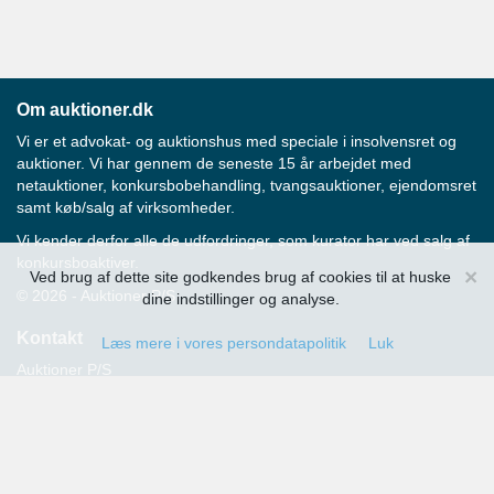
Om auktioner.dk
Vi er et advokat- og auktionshus med speciale i insolvensret og
auktioner. Vi har gennem de seneste 15 år arbejdet med
netauktioner, konkursbobehandling, tvangsauktioner, ejendomsret
samt køb/salg af virksomheder.
Vi kender derfor alle de udfordringer, som kurator har ved salg af
konkursboaktiver.
×
Ved brug af dette site godkendes brug af cookies til at huske
© 2026 - Auktioner P/S
dine indstillinger og analyse.
Kontakt
Læs mere i vores persondatapolitik
Luk
Auktioner P/S
Strandvejen 60
2900 Hellerup
Advokat Thomas Hansen
Tlf.: 39 29 19 00