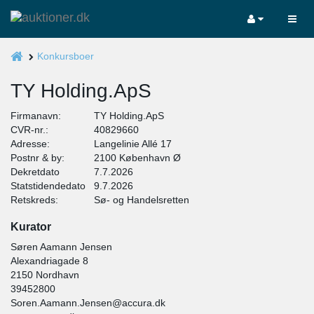
Konkursboer
TY Holding.ApS
Firmanavn:
TY Holding.ApS
CVR-nr.:
40829660
Adresse:
Langelinie Allé 17
Postnr & by:
2100 København Ø
Dekretdato
7.7.2026
Statstidendedato
9.7.2026
Retskreds:
Sø- og Handelsretten
Kurator
Søren Aamann Jensen
Alexandriagade 8
2150 Nordhavn
39452800
Soren.Aamann.Jensen@accura.dk