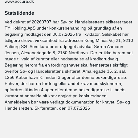
www.accura.dk
Statstidende
Ved dekret af 20260707 har Sø- og Handelsrettens skifteret taget
TY Holding.ApS under konkursbehandling på grundlag af en
begæring modtaget den 06.07.2026 fra likvidator. Selskabet har
tidligere drevet virksomhed fra adressen Kong Minos Vej 21, 9210
Aalborg SØ. Som kurator er udpeget advokat Søren Aamann
Jensen, Alexandriagade 8, 2150 Nordhavn. Der er ikke berammet
møde til valg af kurator eller nedsættelse af kreditorudvalg.
Begæring herom fra en fordringshaver skal fremsættes skriftligt
overfor Sø- og Handelsrettens skifteret, Amaliegade 35, 2. sal,
1256 København K., inden 3 uger efter denne bekendtgørelse.
Enhver, der har en fordring eller andet krav mod skyldneren,
opfordres til inden 4 uger efter denne bekendtgørelse til boets
kurator at anmelde sit krav opgjort pr. konkursdagen.
Anmeldelsen bør være vedlagt dokumentation for kravet. Sø- og
Handelsretten, Skifteretten, den 07.07.2026