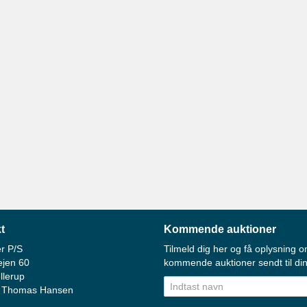
t
Kommende auktioner
r P/S
Tilmeld dig her og få oplysning o
ejen 60
kommende auktioner sendt til din
llerup
 Thomas Hansen