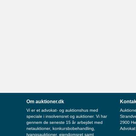
Om auktioner.dk
Kontak
Vi er et advokat- og auktionshus med
Auktione
speciale i insolvensret og auktioner. Vi har
Strandv
gennem de seneste 15 år arbejdet med
2900 He
netauktioner, konkursbobehandling,
Advokat
tvangsauktioner, ejendomsret samt