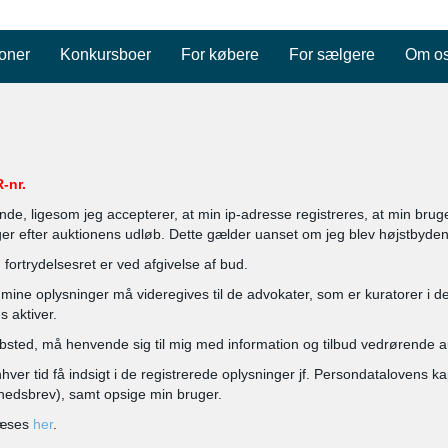
oner
Konkursboer
For købere
For sælgere
Om o
-nr.
nde, ligesom jeg accepterer, at min ip-adresse registreres, at min bruge
uger efter auktionens udløb. Dette gælder uanset om jeg blev højstbydend
fortrydelsesret er ved afgivelse af bud.
mine oplysninger må videregives til de advokater, som er kuratorer i de
 aktiver.
bsted, må henvende sig til mig med information og tilbud vedrørende a
nhver tid få indsigt i de registrerede oplysninger jf. Persondatalovens 
nyhedsbrev), samt opsige min bruger.
 læses
her
.