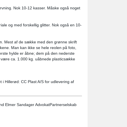
farvning. Nok 10-12 kasser. Måske også noget
le og med forskellig glitter. Nok også en 10-
 ton. Mest af de sække med den grønne skrift
kene. Man kan ikke se hele reolen på foto,
ste hylde er åbne; dem på den nederste
 være ca. 1.000 kg. uåbnede plasticsække
t i Hillerød: CC Plast A/S for udlevering af
und Elmer Sandager AdvokatPartnerselskab