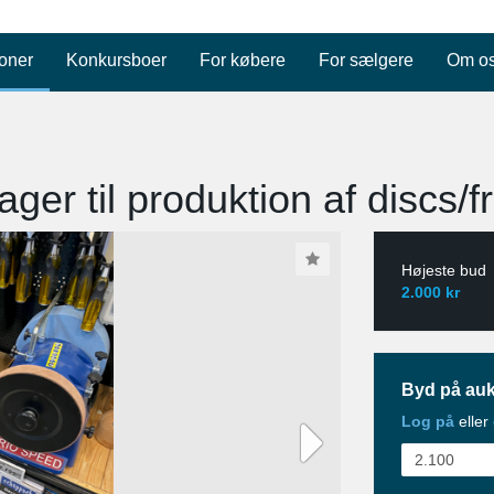
oner
Konkursboer
For købere
For sælgere
Om o
ger til produktion af discs/fri
Højeste bud
2.000 kr
Byd på auk
Log på
eller