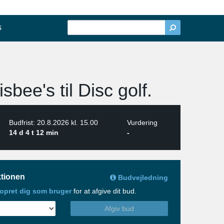
s
sbee's til Disc golf.
Budfrist: 20.8.2026 kl. 15.00
Vurdering
14 d 4 t 12 min
-
tionen
Budvejledning
opret dig som bruger
for at afgive dit bud.
Afgiv bud