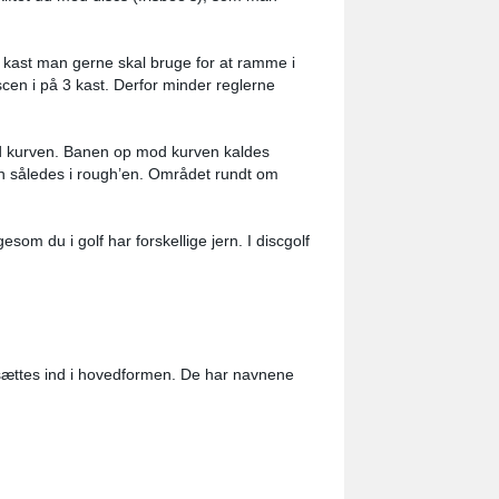
e kast man gerne skal bruge for at ramme i
iscen i på 3 kast. Derfor minder reglerne
mod kurven. Banen op mod kurven kaldes
an således i rough’en. Området rundt om
igesom du i golf har forskellige jern. I discgolf
n sættes ind i hovedformen. De har navnene