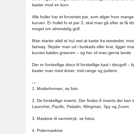
kaster mod en kurv.
Alle huller har et forventet par, som afgør hvor mang
kurven. Er hullet fx et par 3, skal man gå efter at få d
meget om almindelig golf.
Man starter altid et hul ved at kaste fra teestedet, 
fairway. Skyder man ud i buskads eller krat, ligger m
kurven kaldes greenen – og her vil man gerne lande.
Der er forskellige discs til forskellige kast i discgolf – l
kaster man med driver, mid-range og puttere.
---
1. Moderformen, se foto.
2. De forskellige inserts. Der findes 6 inserts der ka
Launcher, Pacific, Paladin, Wingman, Spy og Zoom.
3. Maskine til varmetryk, se fotos.
4. Polermaskine.