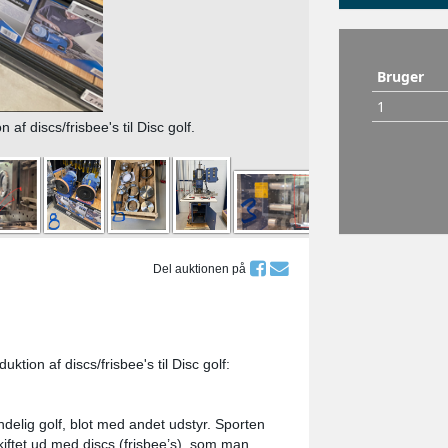
 af discs/frisbee's til Disc golf.
Del auktionen på
uktion af discs/frisbee's til Disc golf:
delig golf, blot med andet udstyr. Sporten
skiftet ud med discs (frisbee’s), som man