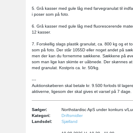
5. Grå kasser med gule låg med farvegranulat til ind
i poser som på foto.
6. Grå kasser med gule låg med fluorescerende materia
12 kasser.
7. Forskellig slags plastik granulat, ca. 800 kg og et
som på foto. Der står 1055D eller noget andet på sæk
men der kan du fornemme sækkene. Sækkene på øver
som man lige kan skimte er uåbnede. Der skønnes at
med granulat. Kostpris ca. kr. 50/kg.
---
Auktionskøberen skal betale kr. 9.500 forlods til lagere
aktiverne, ligesom der skal gives et varsel på 7 dage.
Sælger:
Northstardisc ApS under konkurs v/L
Kategori:
Driftsmidler
Landsdel:
Sjælland